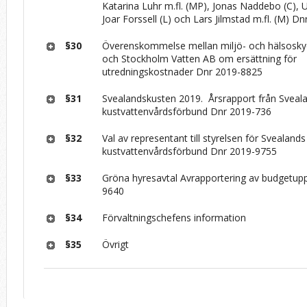
Katarina Luhr m.fl. (MP), Jonas Naddebo (C), U
Joar Forssell (L) och Lars Jilmstad m.fl. (M) 
§30
Överenskommelse mellan miljö- och hälsos
och Stockholm Vatten AB om ersättning för
utredningskostnader Dnr 2019-8825
§31
Svealandskusten 2019. ­ Årsrapport från Sveal
kustvattenvårdsförbund Dnr 2019-736
§32
Val av representant till styrelsen för Svealands
kustvattenvårdsförbund Dnr 2019-9755
§33
Gröna hyresavtal Avrapportering av budgetup
9640
§34
Förvaltningschefens information
§35
Övrigt