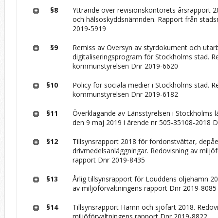
§8
Yttrande över revisionskontorets årsrapport 2
och hälsoskyddsnämnden. Rapport från stads
2019-5919
§9
Remiss av Översyn av styrdokument och utar
digitaliseringsprogram för Stockholms stad. R
kommunstyrelsen Dnr 2019-6620
§10
Policy för sociala medier i Stockholms stad. R
kommunstyrelsen Dnr 2019-6182
§11
Överklagande av Länsstyrelsen i Stockholms lä
den 9 maj 2019 i ärende nr 505-35108-2018 
§12
Tillsynsrapport 2018 för fordonstvättar, depå
drivmedelsanläggningar. Redovisning av miljö
rapport Dnr 2019-8435
§13
Årlig tillsynsrapport för Louddens oljehamn 2
av miljöförvaltningens rapport Dnr 2019-8085
§14
Tillsynsrapport Hamn och sjöfart 2018. Redov
miljöförvaltningens rapport Dnr 2019-8822