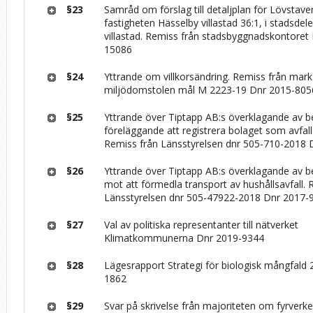
§23
Samråd om förslag till detaljplan för Lövstaver
fastigheten Hässelby villastad 36:1, i stadsde
villastad. Remiss från stadsbyggnadskontoret
15086
§24
Yttrande om villkorsändring. Remiss från mark
miljödomstolen mål M 2223-19 Dnr 2015-805
§25
Yttrande över Tiptapp AB:s överklagande av 
föreläggande att registrera bolaget som avfa
Remiss från Länsstyrelsen dnr 505-710-2018
§26
Yttrande över Tiptapp AB:s överklagande av b
mot att förmedla transport av hushållsavfall. 
Länsstyrelsen dnr 505-47922-2018 Dnr 2017-
§27
Val av politiska representanter till nätverket
Klimatkommunerna Dnr 2019-9344
§28
Lägesrapport Strategi för biologisk mångfald
1862
§29
Svar på skrivelse från majoriteten om fyrverke