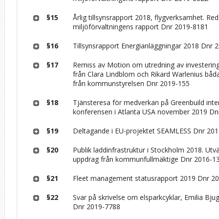
§15
Årlig tillsynsrapport 2018, flygverksamhet. Re
miljöförvaltningens rapport Dnr 2019-8181
§16
Tillsynsrapport Energianläggningar 2018 Dnr 
§17
Remiss av Motion om utredning av investering 
från Clara Lindblom och Rikard Warlenius båda
från kommunstyrelsen Dnr 2019-155
§18
Tjänsteresa för medverkan på Greenbuild inte
konferensen i Atlanta USA november 2019 Dn
§19
Deltagande i EU-projektet SEAMLESS Dnr 20
§20
Publik laddinfrastruktur i Stockholm 2018. Utv
uppdrag från kommunfullmäktige Dnr 2016-1
§21
Fleet management statusrapport 2019 Dnr 2
§22
Svar på skrivelse om elsparkcyklar, Emilia Bjug
Dnr 2019-7788