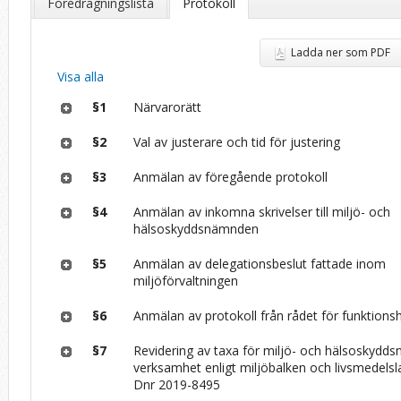
Föredragningslista
Protokoll
Ladda ner som PDF
Visa alla
§1
Närvarorätt
§2
Val av justerare och tid för justering
§3
Anmälan av föregående protokoll
§4
Anmälan av inkomna skrivelser till miljö- och
hälsoskyddsnämnden
§5
Anmälan av delegationsbeslut fattade inom
miljöförvaltningen
§6
Anmälan av protokoll från rådet för funktions
§7
Revidering av taxa för miljö- och hälsoskyd
verksamhet enligt miljöbalken och livsmedelsl
Dnr 2019-8495