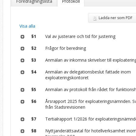
Föredragningslista
Protokoll
Ladda ner som PDF
Visa alla
§1
Val av justerare och tid för justering
§2
Frågor för beredning
§3
Anmälan av inkomna skrivelser till exploater
§4
Anmälan av delegationsbeslut fattade inom
exploateringskontoret
§5
Anmälan av protokoll från rådet för funktions
§6
Årsrapport 2025 för exploateringsnämnden. S
från Stadsrevisionen
§7
Tertialrapport 1/2026 för exploateringsnämn
§8
Nyttjanderättsavtal för hotellverksamhet inom