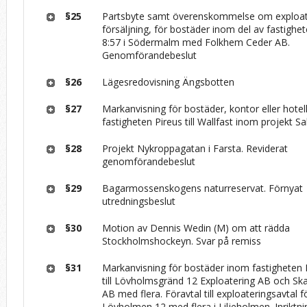
§25
Partsbyte samt överenskommelse om exploa
försäljning, för bostäder inom del av fastig
8:57 i Södermalm med Folkhem Ceder AB.
Genomförandebeslut
§26
Lägesredovisning Ängsbotten
§27
Markanvisning för bostäder, kontor eller hotel
fastigheten Pireus till Wallfast inom projekt Sa
§28
Projekt Nykroppagatan i Farsta. Reviderat
genomförandebeslut
§29
Bagarmossenskogens naturreservat. Förnyat
utredningsbeslut
§30
Motion av Dennis Wedin (M) om att rädda
Stockholmshockeyn. Svar på remiss
§31
Markanvisning för bostäder inom fastigheten 
till Lövholmsgränd 12 Exploatering AB och Sk
AB med flera. Föravtal till exploateringsavtal f
Lövholmen 12 med flera i Liljeholmen. Inriktni