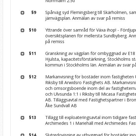
Norrmalm 2:50
§9
Spårväg syd Flemingsberg till Skärholmen, sa
järnvägsplan. Anmälan av svar på remiss
§10
Yttrande över samråd för Växa ihop! - Fördjup
översiktsplanen för mellersta Sundbyberg. An
på remiss
§11
Granskning av vägplan för ombyggnad av E18
Hjulsta, kapacitetsförstärkning, Stockholms st
kommun i Stockholms län. Anmälan av svar p
§12
Markanvisning för bostäder inom fastigheten 
Riksby till Arwidsro Fastighets AB. Markanvisni
och omsorgsboende inom del av fastigheterna
och Ulvsunda 1:1 i Riksby till Micasa Fastighet
AB. Tilläggsavtal med Fastighetspartner i B
Åke Sundvall AB
§13
Tillägg till exploateringsavtal inom tidigare fa
Archimedes 1 i Mariehäll med Archimedes Fast
§14
Slutredovisning av utbyggnad för bostäder in