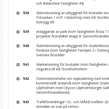
och Belatchew Fastigheter AB
§38
Slutredovisning av utbyggnad för bostäder in
Fotsacken 1 m.fl. i Västertorp med AB Stoc
Botrygg AB
§39
Anläggande av park inom fastigheten Årsta 1:
projektet Årstafältet etapp 8. Genomförandeb
§40
Slutredovisning av utbyggnad för studentbost
förskola inom fastigheten Familjen 2 i Östbe
Svenska Bostäder
§41
Markanvisning för bostäder inom fastigheten Ä
Hagsätra till AB Stockholmshem
§42
Överenskommelse om exploatering med tomtr
kommersiellt ändamål inom fastigheten Stubine
Liljeholmen med Citycon Liljeholmstorget Galle
Genomförandebeslut
§43
Trafikförändringar i SL- och WÅAB-trafiken 2
Anmälan av svar på remiss