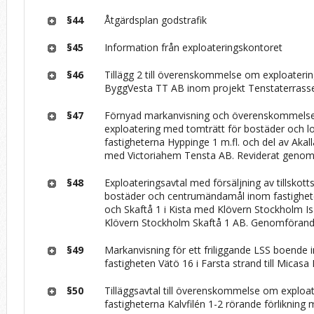
§44
Åtgärdsplan godstrafik
§45
Information från exploateringskontoret
§46
Tillägg 2 till överenskommelse om exploateri
ByggVesta TT AB inom projekt Tenstaterrass
§47
Förnyad markanvisning och överenskommels
exploatering med tomträtt för bostäder och l
fastigheterna Hyppinge 1 m.fl. och del av Akall
med Victoriahem Tensta AB. Reviderat genom
§48
Exploateringsavtal med försäljning av tillskot
bostäder och centrumändamål inom fastighete
och Skaftå 1 i Kista med Klövern Stockholm I
Klövern Stockholm Skaftå 1 AB. Genomförand
§49
Markanvisning för ett friliggande LSS boende 
fastigheten Vätö 16 i Farsta strand till Micasa
§50
Tilläggsavtal till överenskommelse om exploa
fastigheterna Kalvfilén 1-2 rörande förlikning 