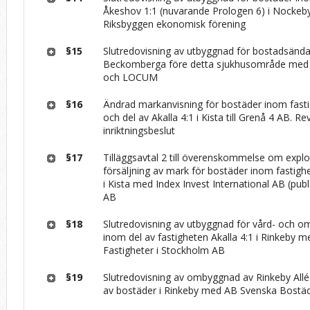
Åkeshov 1:1 (nuvarande Prologen 6) i Nocke
Riksbyggen ekonomisk förening
§15
Slutredovisning av utbyggnad för bostadsänd
Beckomberga före detta sjukhusområde med
och LOCUM
§16
Ändrad markanvisning för bostäder inom fast
och del av Akalla 4:1 i Kista till Grenå 4 AB. Re
inriktningsbeslut
§17
Tilläggsavtal 2 till överenskommelse om expl
försäljning av mark för bostäder inom fastigh
i Kista med Index Invest International AB (pub
AB
§18
Slutredovisning av utbyggnad för vård- och 
inom del av fastigheten Akalla 4:1 i Rinkeby 
Fastigheter i Stockholm AB
§19
Slutredovisning av ombyggnad av Rinkeby Allé
av bostäder i Rinkeby med AB Svenska Bostä