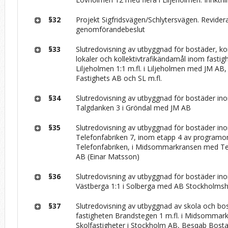
§32
Projekt Sigfridsvägen/Schlytersvägen. Revider
genomförandebeslut
§33
Slutredovisning av utbyggnad för bostäder, k
lokaler och kollektivtrafikändamål inom fastig
Liljeholmen 1:1 m.fl. i Liljeholmen med JM AB,
Fastighets AB och SL m.fl.
§34
Slutredovisning av utbyggnad för bostäder in
Talgdanken 3 i Gröndal med JM AB
§35
Slutredovisning av utbyggnad för bostäder in
Telefonfabriken 7, inom etapp 4 av programo
Telefonfabriken, i Midsommarkransen med T
AB (Einar Matsson)
§36
Slutredovisning av utbyggnad för bostäder in
Västberga 1:1 i Solberga med AB Stockholm
§37
Slutredovisning av utbyggnad av skola och bo
fastigheten Brandstegen 1 m.fl. i Midsomma
Skolfastigheter i Stockholm AB, Besqab Bost