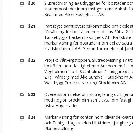
§20
Slutredovisning av utbyggnad för bostäder oc
studentbostäder inom fastigheterna Anholt 1 o
Kista med Ailon Fastigheter AB
§21
Partsbyte samt överenskommelse om exploa
försäljning för bostäder inom del av Sätra 2:1 t
Tankebyggarbacken Fastighets AB. Partsbyte 
markanvisning för bostäder inom del av Sätra 2:
Stadsbrohem 2 AB. Genomförandebeslut Järn
§22
Projekt Vårbergstoppen. Slutredovisning av u
bostäder inom fastigheterna Andholmen 1, 
Viggholmen 1 och Svanholmen 1 (tidigare del
2:1) i Vårberg med Åke Sundvall i Stockholm 
Wästbygg Projektutveckling Stockholm AB
§23
Överenskommelse om slutreglering och geno
med Region Stockholm samt avtal om fastighe
östra Hagastaden
§24
Markanvisning för kontor inom blivande kvart
och Trinity i Hagastaden till Atrium Ljungberg 
Planbeställning