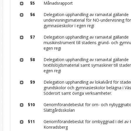
§5
Månadsrapport
§6
Delegation upphandling av ramavtal gällande
undervisningsmaterial för NO-undervisning fö
gymnasieskolor i egen regi
§7
Delegation upphandling av ramavtal gällande
musikinstrument till stadens grund- och gymna
egen regi
§8
Delegation upphandling av ramavtal gällande
textilslöjdsmaterial samt symaskiner till stade
egen regi
§9
Delegation upphandling av lokalvård för sta
grundskolor och gymnasieskolor belägna i Väs
Söderort samt övriga verksamheter.
§10
Genomförandebeslut för om- och nybyggnati
Slättgårdsskolan
§11
Genomförandebeslut för ombyggnad i del av
Konradsberg