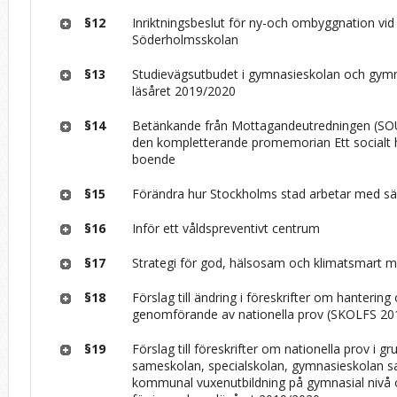
§12
Inriktningsbeslut för ny-och ombyggnation vid
Söderholmsskolan
§13
Studievägsutbudet i gymnasieskolan och gym
läsåret 2019/2020
§14
Betänkande från Mottagandeutredningen (SOU
den kompletterande promemorian Ett socialt h
boende
§15
Förändra hur Stockholms stad arbetar med sär
§16
Inför ett våldspreventivt centrum
§17
Strategi för god, hälsosam och klimatsmart m
§18
Förslag till ändring i föreskrifter om hantering
genomförande av nationella prov (SKOLFS 20
§19
Förslag till föreskrifter om nationella prov i g
sameskolan, specialskolan, gymnasieskolan 
kommunal vuxenutbildning på gymnasial nivå 