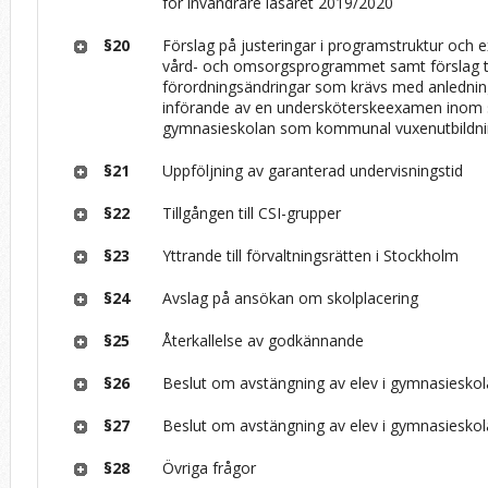
för invandrare läsåret 2019/2020
§20
Förslag på justeringar i programstruktur och
vård- och omsorgsprogrammet samt förslag ti
förordningsändringar som krävs med anlednin
införande av en undersköterskeexamen inom 
gymnasieskolan som kommunal vuxenutbildn
§21
Uppföljning av garanterad undervisningstid
§22
Tillgången till CSI-grupper
§23
Yttrande till förvaltningsrätten i Stockholm
§24
Avslag på ansökan om skolplacering
§25
Återkallelse av godkännande
§26
Beslut om avstängning av elev i gymnasiesko
§27
Beslut om avstängning av elev i gymnasiesko
§28
Övriga frågor