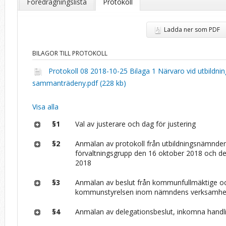
Föredragningslista
Protokoll
Ladda ner som PDF
BILAGOR TILL PROTOKOLL
Protokoll 08 2018-10-25 Bilaga 1 Närvaro vid utbild
sammanträdeny.pdf (228 kb)
Visa alla
§1
Val av justerare och dag för justering
§2
Anmälan av protokoll från utbildningsnämnde
förvaltningsgrupp den 16 oktober 2018 och d
2018
§3
Anmälan av beslut från kommunfullmäktige o
kommunstyrelsen inom nämndens verksamh
§4
Anmälan av delegationsbeslut, inkomna handl