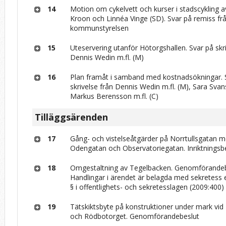
14
Motion om cykelvett och kurser i stadscykling a
Kroon och Linnéa Vinge (SD). Svar på remiss fr
kommunstyrelsen
15
Uteservering utanför Hötorgshallen. Svar på skr
Dennis Wedin m.fl. (M)
16
Plan framåt i samband med kostnadsökningar. 
skrivelse från Dennis Wedin m.fl. (M), Sara Sva
Markus Berensson m.fl. (C)
Tilläggsärenden
17
Gång- och vistelseåtgärder på Norrtullsgatan m
Odengatan och Observatoriegatan. Inriktningsb
18
Omgestaltning av Tegelbacken. Genomförande
Handlingar i ärendet är belagda med sekretess e
§ i offentlighets- och sekretesslagen (2009:400)
19
Tätskiktsbyte på konstruktioner under mark vi
och Rödbotorget. Genomförandebeslut