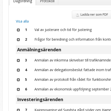
Dagordning
Protokoll
Ladda ner som PDF
Visa alla
1
Val av justerare och tid för justering
2
Frågor för beredning och information från kont
Anmälningsärenden
3
Anmälan av inkomna skrivelser till trafiknämnd
4
Anmälan av delegationsbeslut fattade inom traf
5
Anmälan av protokoll från rådet för funktionshi
6
Anmälan av ekonomisk uppföljning september 
Investeringsärenden
7
Kajrenovering vid Sundsta gård söder om Ham